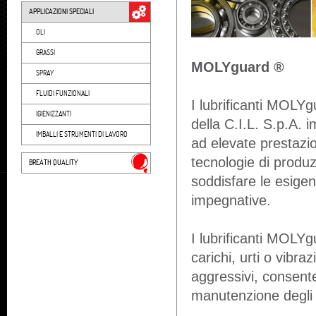
APPLICAZIONI SPECIALI
OLI
GRASSI
MOLYguard ®
SPRAY
FLUIDI FUNZIONALI
I lubrificanti MOLYg
IGIENIZZANTI
della C.I.L. S.p.A. 
IMBALLI E STRUMENTI DI LAVORO
ad elevate prestazio
tecnologie di produzi
BREATH QUALITY
soddisfare le esigen
impegnative.
I lubrificanti MOLYg
carichi, urti o vibra
aggressivi, consente
manutenzione degli i