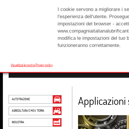
I cookie servono a migliorare i se
l'esperienza dell'utente. Prosegu
impostazioni del browser - accetti
www.compagniaitalianalubrificanti
modifica le impostazioni del tuo 
funzioneranno correttamente.
Visualizza la nostra Privacy policy
HOME
AZIENDA +
CONTATTI
LAVORA CON NOI
AREA
Applicazioni 
AUTOTRAZIONE
AGRICOLTURA E MOV. TERRA
INDUSTRIA